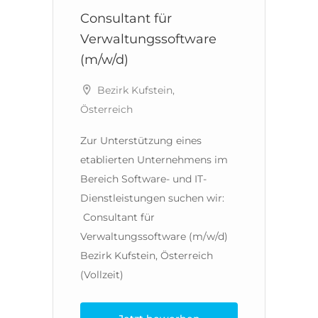
Consultant für
J
n
Verwaltungssoftware
V
(m/w/d)
(
Bezirk Kufstein,
Österreich
Ös
Zur Unterstützung eines
Zu
etablierten Unternehmens im
e
Bereich Software- und IT-
Be
Dienstleistungen suchen wir:
Di
Consultant für
Ju
Verwaltungssoftware (m/w/d)
V
&
Bezirk Kufstein, Österreich
Be
(Vollzeit)