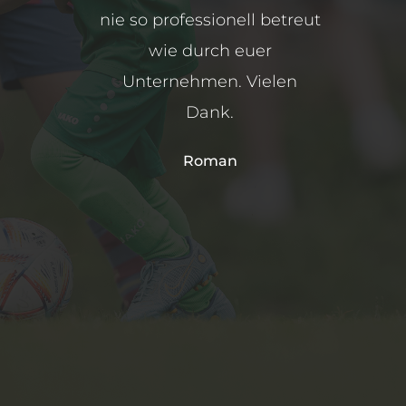
nie so professionell betreut
ich vermutlich schon eine
Stelle gefunden. Vielen
wie durch euer
Dank und liebe Grüße
Unternehmen. Vielen
Dank.
Darvin
Roman