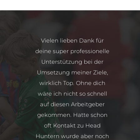
Ich möchte, dass die Leute
Vielen lieben Dank für
deine super professionelle
wissen, wie großartig und
hilfsbereit ihr seid. Man
Unterstützung bei der
merkt, dass ihr euren Job
Umsetzung meiner Ziele,
wirklich Top. Ohne dich
liebt. Nochmals vielen
Dank—Ich wünschte, ich
wäre ich nicht so schnell
auf diesen Arbeitgeber
hätte schon früher mit
gekommen. Hatte schon
euch in Kontakt treten
können. Mit eurer Hilfe
oft Kontakt zu Head
Huntern wurde aber noch
und eurem Wissen hätte