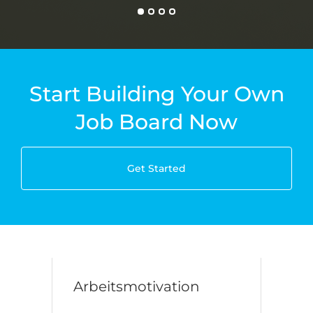
Start Building Your Own
Job Board Now
Get Started
Arbeitsmotivation