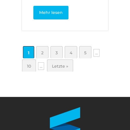
Mehr lesen
1
2
3
4
5
...
10
...
Letzte »